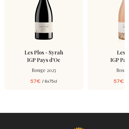
Les Plos - Syrah
Les 
IGP Pays d'Oc
IGP Pay
Rouge 2025
Rosé 
57€
57€
6x75cl
6